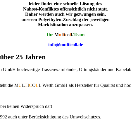
leider findet eine schnelle Lösung des
Nahost-Konfliktes offensichtlich nicht statt.
Daher werden auch wir gezwungen sein,
unseren Polyethylen-Zuschlag der jeweiligen
Marktsituation anzupassen.
Ihr
M
u
l
t
i
c
o
l
l
-Team
info@multicoll.de
über 25 Jahren
h GmbH hochwertige Trassenwarnbänder, Ortungsbänder und Kabelabde
teht die M
U
L
T
I
C
O
L
L Werth GmbH als Hersteller für Qualität und höc
dabei keinen Widerspruch dar!
1992 auch unter Berücksichtigung des Umweltschutzes.