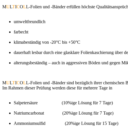
M
U
L
T
I
C
O
L
L-Folien und -Bänder erfüllen höchste Qualitätsansprüch
umweltfreundlich
farbecht
klimabeständig von -20°C bis +50°C
dauerhaft lesbar durch eine glasklare Folienkaschierung über 
alterungsbeständig – auch in aggressiven Böden und gegen M
M
U
L
T
I
C
O
L
L-Folien und -Bänder sind bezüglich ihrer chemischen B
Im Rahmen dieser Prüfung werden diese für mehrere Tage in
Salpetersäure (10%ige Lösung für 7 Tage)
Natriumcarbonat (20%ige Lösung für 7 Tage)
Ammoniumsulfid (20%ige Lösung für 15 Tage)