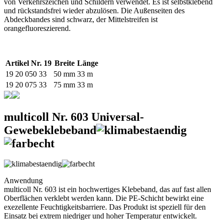
von Verkehrszeichen und Schildern verwendet. Es ist selbstklebend
und rückstandsfrei wieder abzulösen. Die Außenseiten des
Abdeckbandes sind schwarz, der Mittelstreifen ist
orangefluoreszierend.
Artikel Nr. 19
Breite
Länge
19 20 050 33
50 mm
33 m
19 20 075 33
75 mm
33 m
multicoll Nr. 603 Universal-
Gewebeklebeband
Anwendung
multicoll Nr. 603 ist ein hochwertiges Klebeband, das auf fast allen
Oberflächen verklebt werden kann. Die PE-Schicht bewirkt eine
exezellente Feuchtigkeitsbarriere. Das Produkt ist speziell für den
Einsatz bei extrem niedriger und hoher Temperatur entwickelt.